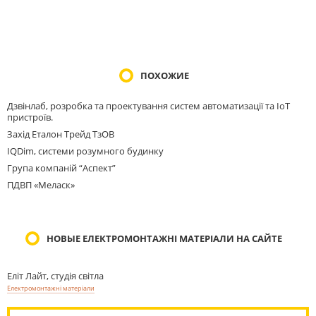
ПОХОЖИЕ
Дзвінлаб, розробка та проектування систем автоматизації та IoT
пристроїв.
Захід Еталон Трейд ТзОВ
IQDim, системи розумного будинку
Група компаній “Аспект”
ПДВП «Меласк»
НОВЫЕ ЕЛЕКТРОМОНТАЖНІ МАТЕРІАЛИ НА САЙТЕ
Еліт Лайт, студія світла
Електромонтажні матеріали