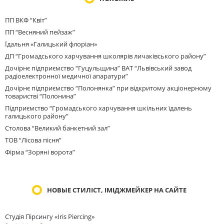
ПП ВКФ “Квіт”
ПП “Весняний пейзаж”
Їдальня «Галицький флоріан»
ДП “Громадського харчування школярів личаківського району”
Дочірнє підприємство “Гуцульщина” ВАТ “Львівський завод
радіоелектронної медичної апаратури”
Дочірнє підприємство “Полонянка” при відкритому акціонерному
товаристві “Полонина”
Підприємство “Громадського харчування шкільних їдалень
галицького району”
Столова “Великий банкетний зал”
ТОВ “Лісова пісня”
Фірма “Зоряні ворота”
НОВЫЕ СТИЛІСТ, ІМІДЖМЕЙКЕР НА САЙТЕ
Студія Пірсингу «Iris Piercing»