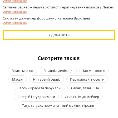
Стиліст, іміджмейкер
Світлана Вернер – перукар-стиліст: кератинування волосся у Львові
Стиліст, іміджмейкер
Стиліст іміджмейкер Дорошенко Катерина Василівна
Стиліст, іміджмейкер
+ ДОБАВИТЬ
Смотрите также:
Візаж, макіяж
Епіляція, депіляція
Косметологія
Масаж
Нігтьовий сервіс
Перукарські послуги
Салони краси та перукарні
Сауни, лазні, СПА
Солярій і студії засмаги
Стиліст, іміджмейкер
Тату, татуаж, перманентний макіяж, пірсинг