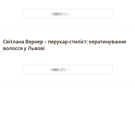
+380(93)456-74-74
Світлана Вернер – перукар-стиліст: кератинування
волосся у Львові
+380 (99) 181-97-29